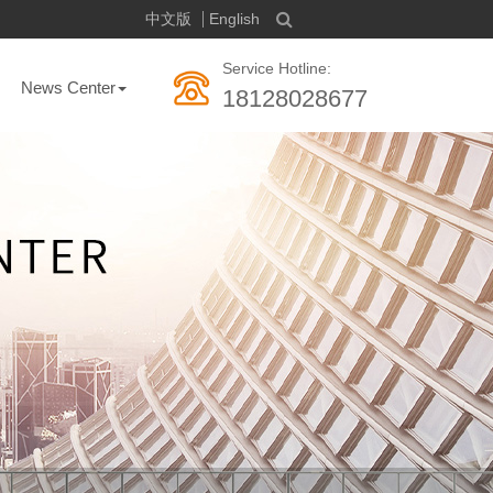
中文版
English
Service Hotline:
News Center
18128028677