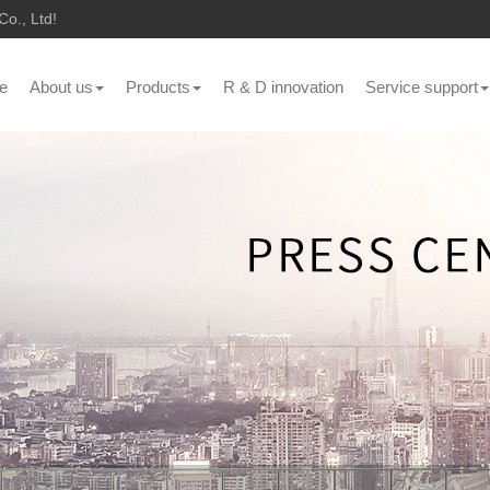
o., Ltd!
e
About us
Products
R & D innovation
Service support