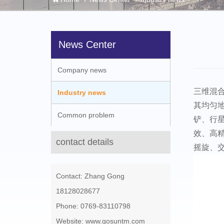
News Center
Company news
三维混
Industry news
其均匀
Common problem
铲、行
效、高
contact details
摇旋、
Contact: Zhang Gong
18128028677
Phone: 0769-83110798
Website: www.gosuntm.com