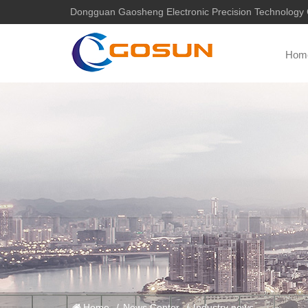
Dongguan Gaosheng Electronic Precision Technology C
Hom
Home
/
News Center
/
Industry news