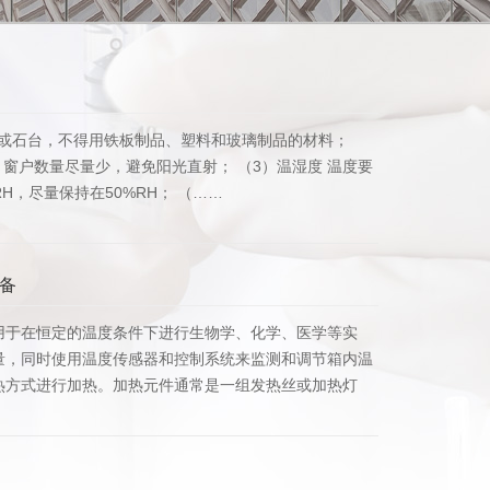
验台或石台，不得用铁板制品、塑料和玻璃制品的材料；
窗户数量尽量少，避免阳光直射； （3）温湿度 温度要
RH，尽量保持在50%RH； （……
备
用于在恒定的温度条件下进行生物学、化学、医学等实
量，同时使用温度传感器和控制系统来监测和调节箱内温
热方式进行加热。加热元件通常是一组发热丝或加热灯
箱内空气，使温……