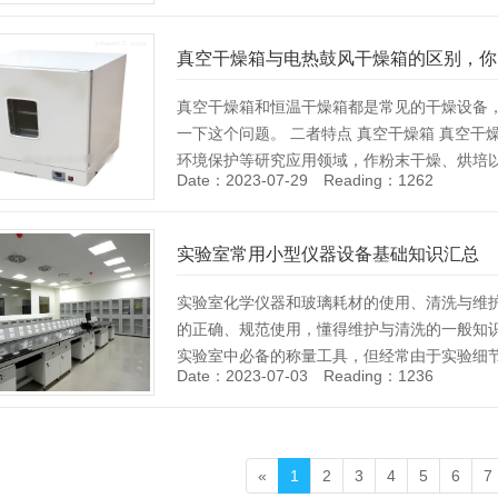
[Details]
真空干燥箱与电热鼓风干燥箱的区别，你
真空干燥箱和恒温干燥箱都是常见的干燥设备
一下这个问题。 二者特点 真空干燥箱 真空
环境保护等研究应用领域，作粉末干燥、烘培
Date：2023-07-29 Reading：1262
热敏性、易分解、易氧化物质和……
[Details]
实验室常用小型仪器设备基础知识汇总
实验室化学仪器和玻璃耗材的使用、清洗与维
的正确、规范使用，懂得维护与清洗的一般知识
实验室中必备的称量工具，但经常由于实验细
Date：2023-07-03 Reading：1236
[Details]
«
1
2
3
4
5
6
7