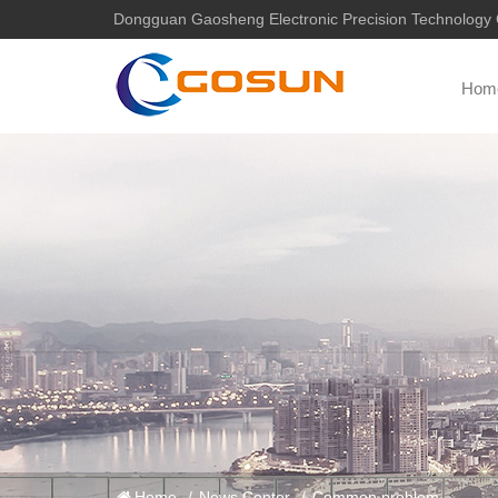
Dongguan Gaosheng Electronic Precision Technology C
Hom
Home
/
News Center
/
Common problem