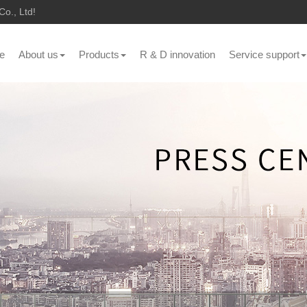
o., Ltd!
e
About us
Products
R & D innovation
Service support