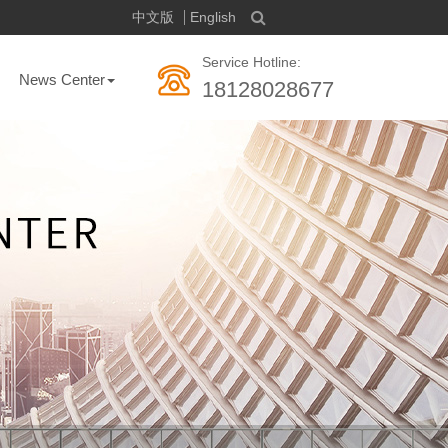
中文版
English
Service Hotline:
News Center
18128028677