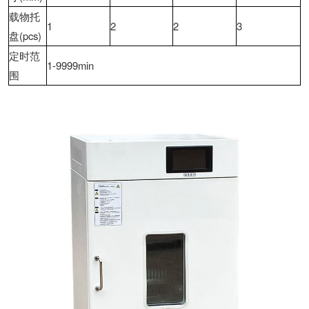
载物托
1
2
2
3
盘(pcs)
定时范
1-9999min
围