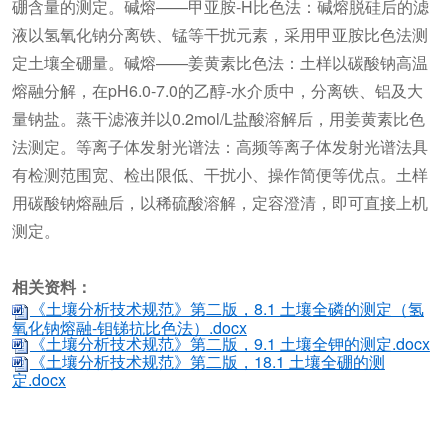
硼含量的测定。碱熔——甲亚胺-H比色法：碱熔脱硅后的滤
液以氢氧化钠分离铁、锰等干扰元素，采用甲亚胺比色法测
定土壤全硼量。碱熔——姜黄素比色法：土样以碳酸钠高温
熔融分解，在pH6.0-7.0的乙醇-水介质中，分离铁、铝及大
量钠盐。蒸干滤液并以0.2mol/L盐酸溶解后，用姜黄素比色
法测定。等离子体发射光谱法：高频等离子体发射光谱法具
有检测范围宽、检出限低、干扰小、操作简便等优点。土样
用碳酸钠熔融后，以稀硫酸溶解，定容澄清，即可直接上机
测定。
相关资料：
《土壤分析技术规范》第二版，8.1 土壤全磷的测定（氢
氧化钠熔融-钼锑抗比色法）.docx
《土壤分析技术规范》第二版，9.1 土壤全钾的测定.docx
《土壤分析技术规范》第二版，18.1 土壤全硼的测
定.docx