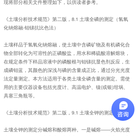
现将部分相关文件整理如下，以供读者参考。
《土壤分析技术规范》第二版，8.1 土壤全磷的测定（氢氧
化钠熔融-钼锑抗比色法）
土壤样品于氢氧化钠熔融，使土壤中含磷矿物及有机磷化合
物全部转化为可溶性的正磷酸盐，用水和稀硫酸溶解熔块，
在规定条件下样品溶液中的磷酸根与钼锑抗显色剂反应，生
成磷钼蓝，其颜色的深浅与磷的含量成正比，通过分光光度
法定量测定。本方法适用于各类土壤全磷含量的测定。需使
用的主要仪器设备包括光度计、高温电炉、镍(或银)坩埚、
具塞三角瓶等。
《土壤分析技术规范》第二版，9.1 土壤全钾的测定
土壤全钾的测定分碱熔和酸熔两种。一是碱熔——火焰光度