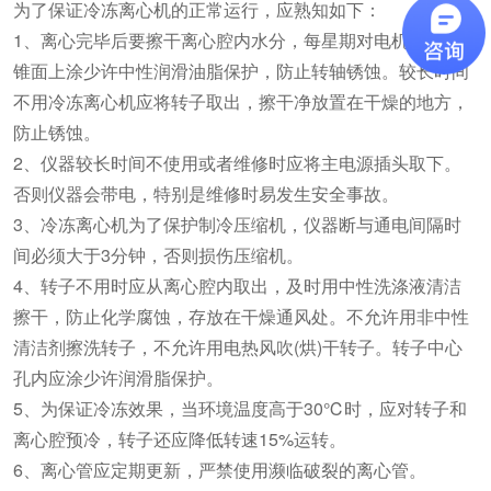
为了保证冷冻离心机的正常运行，应熟知如下：
1、离心完毕后要擦干离心腔内水分，每星期对电机主轴的
锥面上涂少许中性润滑油脂保护，防止转轴锈蚀。较长时间
不用冷冻离心机应将转子取出，擦干净放置在干燥的地方，
防止锈蚀。
2、仪器较长时间不使用或者维修时应将主电源插头取下。
否则仪器会带电，特别是维修时易发生安全事故。
3、冷冻离心机为了保护制冷压缩机，仪器断与通电间隔时
间必须大于3分钟，否则损伤压缩机。
4、转子不用时应从离心腔内取出，及时用中性洗涤液清洁
擦干，防止化学腐蚀，存放在干燥通风处。不允许用非中性
清洁剂擦洗转子，不允许用电热风吹(烘)干转子。转子中心
孔内应涂少许润滑脂保护。
5、为保证冷冻效果，当环境温度高于30℃时，应对转子和
离心腔预冷，转子还应降低转速15%运转。
6、离心管应定期更新，严禁使用濒临破裂的离心管。