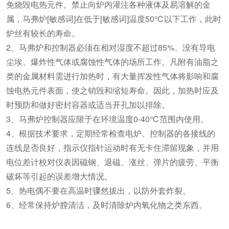
免烧毁电热元件。禁止向炉内灌注各种液体及易溶解的金
属，马弗炉[敏感词]在低于[敏感词]温度50℃以下工作，此时
炉丝有较长的寿命。
2、马弗炉和控制器必须在相对湿度不超过85%、没有导电
尘埃、爆炸性气体或腐蚀性气体的场所工作。凡附有油脂之
类的金属材料需进行加热时，有大量挥发性气体将影响和腐
蚀电热元件表面，使之销毁和缩短寿命。因此，加热时应及
时预防和做好密封容器或适当开孔加以排除。
3、马弗炉控制器应限于在环境温度0-40℃范围内使用。
4、根据技术要求，定期经常检查电炉、控制器的各接线的
连线是否良好，指示仪指针运动时有无卡住滞留现象，并用
电位差计校对仪表因磁钢、退磁、涨丝、弹片的疲劳、平衡
破坏等引起的误差增大情况。
5、热电偶不要在高温时骤然拔出，以防外套炸裂。
6、经常保持炉膛清洁，及时清除炉内氧化物之类东西。