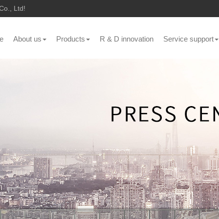
o., Ltd!
e
About us
Products
R & D innovation
Service support