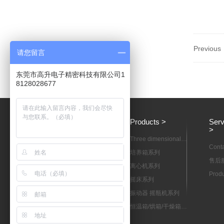
Previou
请您留言
东莞市高升电子精密科技有限公司1
8128028677
About us >
Products >
Serv
>
Company profile
Three dimensional
Conta
motion mixer
Enterprise publicity
培养箱系列
售后
Organizational
离心机系列
Produ
structure
Qualification
摇床系列
down
certification
Manufacturing
振动器 摇瓶机系列
capacity
恒温箱/烘箱/干燥箱系
列