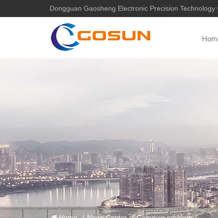
Dongguan Gaosheng Electronic Precision Technology C
Hom
Home
/
News Center
/
Common problem