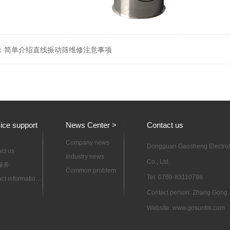
s：
简单介绍直线振动筛维修注意事项
ice support
News Center >
Contact us
Company news
Dongguan Gaosheng Electron
ct us
Industry news
Co., Ltd.
服务
Common problem
Tel: 0769-83110798
ct information
load
Contact person: Zhang Gon
Website: www.gosuntm.com