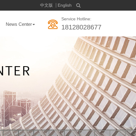
中文版
English
Service Hotline:
News Center
18128028677