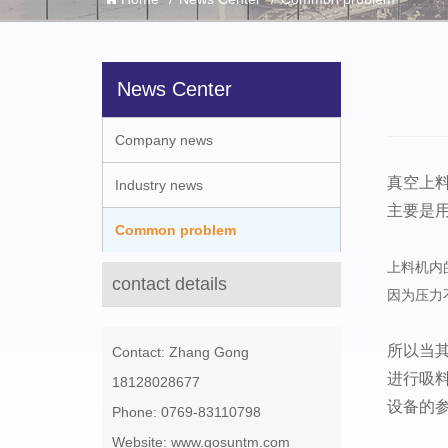
News Center
Company news
真空上
Industry news
主要是
Common problem
上料机内
contact details
因为压力
所以当
Contact: Zhang Gong
进行吸
18128028677
设备的
Phone: 0769-83110798
Website: www.gosuntm.com