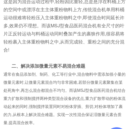
这是因为混合运动过程中,轻粉因比重轻,总是悬浮在料桶上方
的空间中或漂浮在主主体重粉物料上方,传统混合机单用料桶
运动很难将轻粉压入主体重粉物料之中,即使混合时间延长许
多,效果仍不理想。而该MSJ型食品医药混合机有全尺寸的叶
片正反转运动与料桶运动同时叠加产生的裹狭作用,很容易将
轻粉裹入主体重粉物料之中,从而完成轻、重粉之间的充分混
合!
二、解决添加微量元素不易混合难题
通常在食品添加剂、制药、化工等行业中,混合物料中需添加很小量的
微量元素时,让微量元素混合均匀非常困难,若部分微量元素聚集在某
处死角中,再怎么混合都混合不均匀。而该MSJ型食品医药混合机结合
重力扩散和强制搅拌两种类型混合设备的优点,重力扩散带动的粉体流
动起来的同时,强制搅拌装置同时对粉体穿插、剪切,对粉体增加了裹
的力,从根本上解决混合难题。实现一次性混合保证泪微量元素合质
量,提高混合效率。