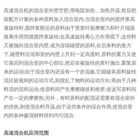
高速混合机的混合室外壁空腔,用电阻加热，加热升温,然后把
按配方计量的各种原料加入混合室内,当混合室内的搅拌浆高
速旋转时,搅拌浆附近的原料由于受浆叶面摩擦力和叶片端面
推离作用而随搅拌浆旋转;在高速旋转离心力作用底下,这些料
又被抛向混合室内壁,成为连续碰壁的原料,在后来料的推力
下,碰壁料沿混和室的内壁上升到一定高度时,原料的重力又使
它落回到混合室的中心部位,然后在被旋转的浆叶抛出,重复原
来的运动;由于混合室内还设有一个折流板,它能破坏原料旋转
流比较规则的运动方式,则搅乱了物料的运动方向;再由于几种
料流的混和运动,使原料间产生摩擦碰状和推挤,使这写原料间
产生一定的摩擦热;另外，有时原料的配混还需要有混合室外
的供热,则使混合料升温,由于这些条件的综合作用,使混合室
内的各种掺混材料得到均匀混合.
高速混合机应用范围