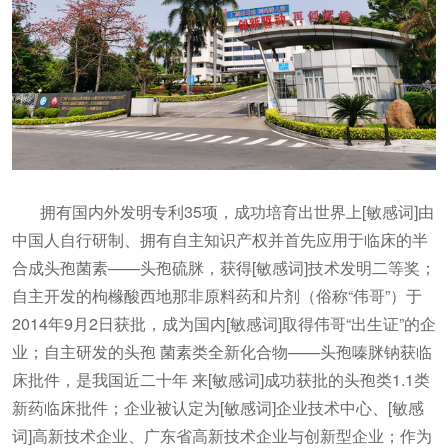
拥有国内外发明专利35项，成功培育出世界上[敏感词]由
中国人自行研制、拥有自主知识产权并首先应用于临床的半
合成头孢菌素——头孢硫脒，获得[敏感词]技术发明二等奖；
自主开发的枸橼酸西地那非原料药和片剂（俗称“伟哥”）于
2014年9月2日获批，成为国内[敏感词]取得伟哥“出生证”的企
业；自主研发的头孢 菌素类全新化合物——头孢嗪脒钠获临
床批件，是我国近二十年 来[敏感词]成功获批的头孢类1.1类
新药临床批件；企业被认定为[敏感词]企业技术中心、[敏感
词]高新技术企业、广东省高新技术企业与创新型企业；作为