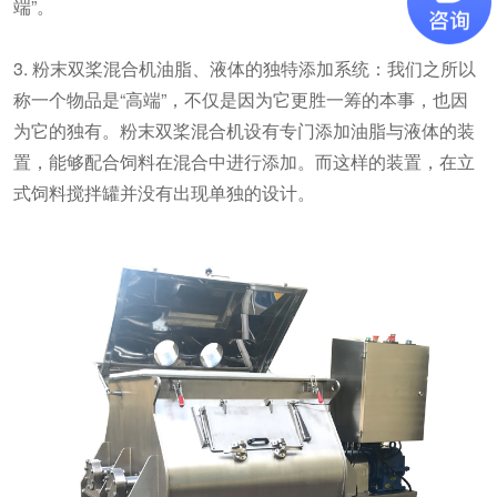
端”。
3. 粉末双桨混合机油脂、液体的独特添加系统：我们之所以
称一个物品是“高端”，不仅是因为它更胜一筹的本事，也因
为它的独有。粉末双桨混合机设有专门添加油脂与液体的装
置，能够配合饲料在混合中进行添加。而这样的装置，在立
式饲料搅拌罐并没有出现单独的设计。