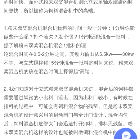
的时间快。而卧式粉末双桨混合机则比立式单轴双螺旋的时
间更快，所以被称为饲料混合机中的高端。
1.粉末双桨混合机混合机物料的时间一般一分钟：1分钟你能
做些什么呢？打个哈欠？发个愣？1分钟还能混合一批料，
据了解粉末双桨混合机混合1批料的理
论混合时间在0.5-2分钟之间。其动力输出从5.5kw——30kw
不等。与立式搅拌罐15分钟混合一批料的时间来说，粉末双
桨混合机的确在混合时间上撑得起“高端”。
2. 我们知道对于立式粉末双桨混合机来讲，混合后的饲料都
需要通过脚踏的小出料口流出，因为出料口较小，有时候在
排料的过程中，可能会有饲料混合物的残留。但是粉末双桨
混合机的设计却采用的启动阀门与全开门设计，混合均匀
后，饲料混合机底部大门会迅速打开卸料，排料无残留。粉
末双桨混合机这样的设计也能被叫做饲料混合机中的“高