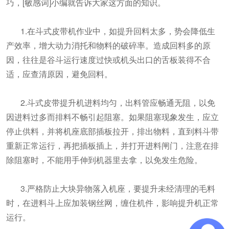
巧，[敏感词]小编就告诉大家这方面的知识。
1.在斗式皮带机作业中，如提升回料太多，势会降低生
产效率，增大动力消托和物料的破碎率。造成回料多的原
因，往往是谷斗运行速度过快或机头出口的舌板装得不合
适，应查清原因，避免回料。
2.斗式皮带提升机进料均匀，出料管应畅通无阻，以免
因进料过多而排料不畅引起阻塞。如果阻塞现象发生，应立
停止供料，并将机座底部插板拉开，排出物料，直到料斗带
重新正常运行，再把插板插上，并打开进料闸门，注意在排
除阻塞时，不能用手伸到机器里去拿，以免发生危险。
3.严格防止大块异物落入机座，要提升未经清理的毛料
时，在进料斗上应加装钢丝网，缠住机件，影响提升机正常
运行。