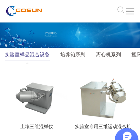
\
实验室样品混合设备
培养箱系列
离心机系列
摇
土壤三维混样仪
实验室专用三维运动混合机