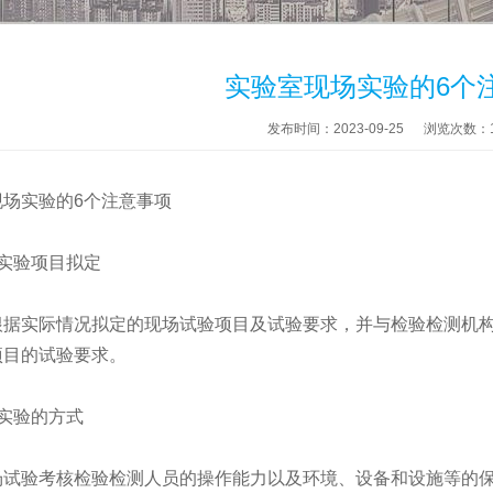
实验室现场实验的6个
发布时间：2023-09-25
浏览次数：
现场实验的6个注意事项
场实验项目拟定
根据实际情况拟定的现场试验项目及试验要求，并与检验检测机
项目的试验要求。
实验的方式
场试验考核检验检测人员的操作能力以及环境、设备和设施等的