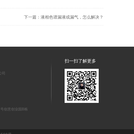
下一篇：
液相色谱漏液或漏气，怎么解决？
扫一扫了解更多
公司
6号创意创业园B栋