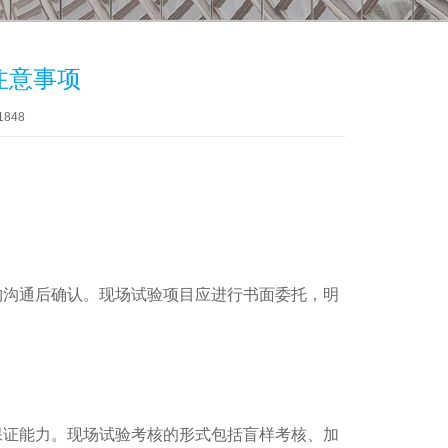
注意事项
1848
构沟通后确认。现场试验项目应进行书面委托，明
保证能力。现场试验考核的形式包括盲样考核、加