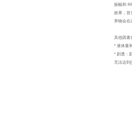
振幅和 
效果，首
养物会在
其他因素
* 液体
* 剧透
无法达到