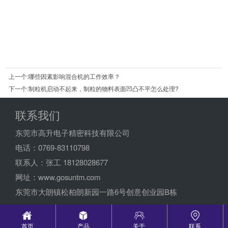
上一个:哪些因素影响混合机的工作效率？
下一个:制粒机启动不起来，制粒的物料表面凹凸不平怎么处理?
联系我们
东莞市高升电子精密科技有限公司
电话：0769-83110798
联系人：张工 18128028677
网址：www.gosuntm.com
东莞市大朗镇松柏朗新园一路6号创意创业园B栋
首页
产品
关于
联系