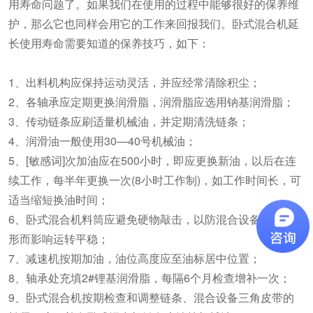
用寿命问题了。如果我们在使用的过程中能够很好的保养维
护，那么它也同样会用它的工作来回报我们。卧式混合机延
长使用寿命需要知道的保养技巧，如下：
1、出料机构应保持运动灵活，并应经常清除积尘；
2、各轴承应定期更换润滑脂，润滑脂应选用钠基润滑脂；
3、传动链条应刷适量机械油，并定期清洗链条；
4、润滑油一般使用30—40号机械油；
5、[敏感词]次加油应在500小时，即应更换新油，以后在连
续工作，每半年更换一次(8小时工作制)，如工作时间长，可
适当缩短换油时间；
6、卧式混合机料筒应避免硬物敲击，以防混合设备筒体变
形而影响运转平稳；
7、减速机按期加油，油位高度应至油标居中位置；
8、轴承处充填2#锂基润滑脂，每隔6个月检查增补一次；
9、卧式混合机按期检查和调整链条、混合设备三角皮带的