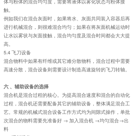
体与粉体的混合均匀度，需要将液体以雾化状态与粉体接
触。
例如我们在混合灰面时，如果将水、灰面共同装入容器后再
进行机械混合，则很难混合均匀；如果在将灰面机械运动时
让水以雾状与灰面接触，混合均匀度及混合时间都会大大提
高。
5.4 飞刀设备
混合物料中如果有纤维或其它难分散物料，混合过程中需要
高速分散，混合设备则需要设计制造高速旋转的飞刀转轴。
六 、辅助设备的选择
混合机是混合过程的核心。为提高混合速度和混合的自动化
过程，混合机还需要配备其它的辅助设备，整体满足混合工
艺。常规的机械式混合设备工作方式均为间隙式操作，单批
次混合的物料需要先准备好 → 加入混合机 →均匀混合→出
料