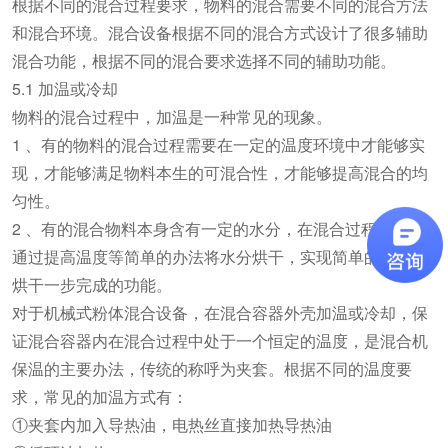
根据不同的混合过程要求，物料的混合需要不同的混合方法
和混合环境。混合设备根据不同的混合方式设计了很多辅助
混合功能，根据不同的混合要求选择不同的辅助功能。
5.1 加温或冷却
物料的混合过程中，加温是一种常见的现象。
1 、有的物料的混合过程需要在一定的温度环境中才能够实
现，才能够满足物料本生的可混合性，才能够提高混合的均
匀性。
2 、有的混合物料本身含有一定的水分，在混合过程中可以
通过提高温度等简单的办法将水分烘干，实现简单的混合、
烘干一步完成的功能。
对于机械式粉体混合设备，在混合容器外壳加温或冷却，保
证混合容器内在混合过程中处于一个恒定的温度，是混合机
保温的主要办法，传统的称呼为夹套。根据不同的温度要
求，常见的加温方式有：
①夹套内加入导热油，电热丝直接加热导热油