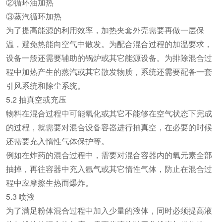
②循环油加热
③蒸汽循环加热
为了提高能源的利用效率，加热夹套外壳需要再做一层保
温，避免热能向空气中散发。为配合混合过程的加温要求，
设备一般还需要辅助的锅炉或其它能源设备。为排除混合过
程中加热产生的蒸汽或其它散发物质，系统还需要配备一套
引风系统和除尘系统。
5.2 抽真空或充压
物料在混合过程中可能氧化或其它不能够在空气状态下完成
的过程，就需要对混合设备容器进行抽真空，在必要的时候
还需要充入惰性气体保护等。
例如在炸药的混合过程中，需要对混合容器内的氧元素全部
抽掉，再往容器中充入氩气或其它惰性气体，防止在混合过
程中应摩擦生热而爆炸。
5.3 喷液
为了满足粉体混合过程中加入少量的液体，同时必须提高液