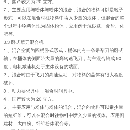
6 、国产较大为 20 立方。
7 、主要应用与粉体与粉体的混合，混合的物料可以是粒子
形式，可以在混合时往物料中喷入少量的液体，但混合的整
个过程中物料体现为固体粉体，应用例干混砂浆、食盐、化
肥等。
3.3 卧式犁刀混合机
1 、混合空间为圆桶卧式形式，桶体内有一条带犁刀的卧式
轴；在桶体的侧面带大量的高转速飞刀，与主混合轴成 90
度，电机减速机处于主体设备的端面。
2 、混合时由于飞刀的高速运动，对物料的晶体有很大程度
破坏。
3 、动力要求具中，混合时间具中。
4 、国产较大为 20 立方。
5 、主要应用与粉体与粉体的混合，混合的物料可以带少量
的短纤维，可以在混合时往物料中喷入少量的液体。应用例
建材、太白粉、纤维粉体混合等。