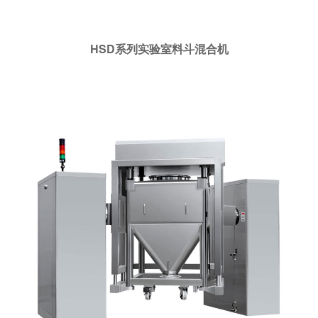
HSD系列实验室料斗混合机