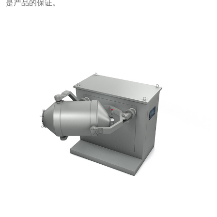
是产品的保证。